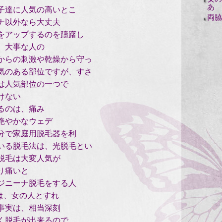
あ
子達に人気の高いとこ
両脇
ナ以外なら大丈夫
をアップするのを躊躇し
、大事な人の
からの刺激や乾燥から守っ
気のある部位ですが、すさ
は人気部位の一つで
けない
るのは、痛み
艶やかなウェデ
分で家庭用脱毛器を利
いる脱毛法は、光脱毛とい
脱毛は大変人気が
り痛いと
ジニーナ脱毛をする人
は、女の人とすれ
事実は、相当深刻
く脱毛が出来るので、