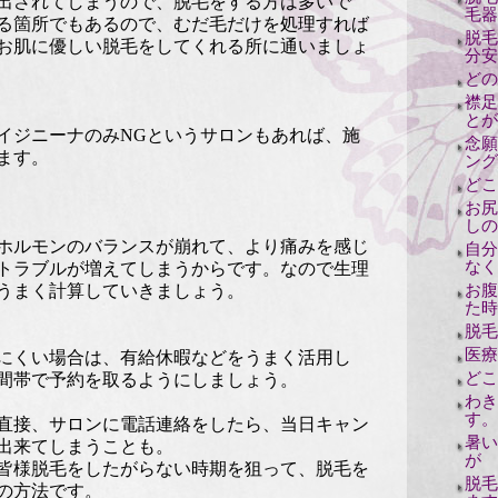
出されてしまうので、脱毛をする方は多いで
毛器
る箇所でもあるので、むだ毛だけを処理すれば
脱毛
お肌に優しい脱毛をしてくれる所に通いましょ
分安
どの
襟足
とが
イジニーナのみNGというサロンもあれば、施
念願
ます。
ング
どこ
お尻
しの
ホルモンのバランスが崩れて、より痛みを感じ
自分
なく
トラブルが増えてしまうからです。なので生理
お腹
うまく計算していきましょう。
た時
脱毛
医療
にくい場合は、有給休暇などをうまく活用し
どこ
間帯で予約を取るようにしましょう。
わき
す。
直接、サロンに電話連絡をしたら、当日キャン
暑い
出来てしまうことも。
が
皆様脱毛をしたがらない時期を狙って、脱毛を
脱毛
の方法です。