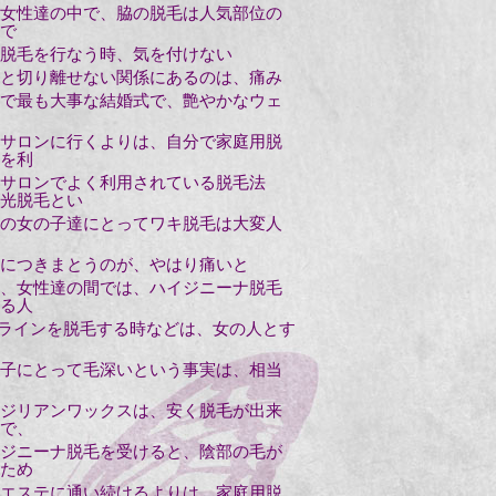
女性達の中で、脇の脱毛は人気部位の
で
脱毛を行なう時、気を付けない
と切り離せない関係にあるのは、痛み
で最も大事な結婚式で、艶やかなウェ
サロンに行くよりは、自分で家庭用脱
を利
サロンでよく利用されている脱毛法
光脱毛とい
の女の子達にとってワキ脱毛は大変人
につきまとうのが、やはり痛いと
、女性達の間では、ハイジニーナ脱毛
る人
Oラインを脱毛する時などは、女の人とす
子にとって毛深いという事実は、相当
ジリアンワックスは、安く脱毛が出来
で、
ジニーナ脱毛を受けると、陰部の毛が
ため
エステに通い続けるよりは、家庭用脱