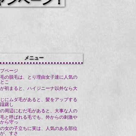
ャンペーン！
メニュー
プページ
毛の脱毛は、とり理由女子達に人気の
とこ
が初まると、ハイジニーナ以外なら大
じにムダ毛があると、髪をアップする
躊躇し
の周辺にむだ毛があると、大事な人の
毛と呼ばれる毛でも、外からの刺激や
から守っ
の女の子立ちに実は、人気のある部位
が、すさ