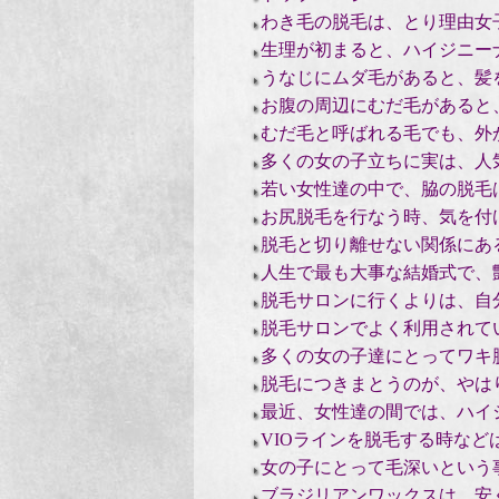
わき毛の脱毛は、とり理由女
生理が初まると、ハイジニー
うなじにムダ毛があると、髪
お腹の周辺にむだ毛があると
むだ毛と呼ばれる毛でも、外
多くの女の子立ちに実は、人
若い女性達の中で、脇の脱毛
お尻脱毛を行なう時、気を付
脱毛と切り離せない関係にあ
人生で最も大事な結婚式で、
脱毛サロンに行くよりは、自
脱毛サロンでよく利用されて
多くの女の子達にとってワキ
脱毛につきまとうのが、やは
最近、女性達の間では、ハイ
VIOラインを脱毛する時など
女の子にとって毛深いという
ブラジリアンワックスは、安