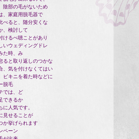
、陰部の毛がないため
は、家庭用脱毛器で
比べると、随分安くな
か、検討して
付けるべ聴ことがあり
しいウェディングドレ
みた時、み
怠ると取り返しのつかな
合、気を付けなくてはい
、ビキニを着た時などに
ー脱毛
テでは、ど
足できるか
ちに人気です。
に見せることが
つか挙げられます
ンペーン
毛が出来