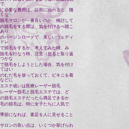
で
に必要な費用は、以前に比べると、随
くな
脱毛サロンが一番良いのか、検討して
の脱毛をする際は、気を付けるべ聴こ
あり
のバージンロードで、美しいウェディ
ドレ
で脱毛をするか、考えてみた時、み
脱毛を行なう時、注意（怠ると取り返
つかな
で脱毛をしようとした場合、気を付け
てはい
のむだ毛を放っておくて、ビキニを着
などに
エステ或いは医療レーザー脱毛
レーザー脱毛と脱毛エステでは、ど
の脱毛エステだったら満足できるか
毛の脱毛は、特に女子たちに人気で
季節になれば、素足を人に見せること
サロンの良い点は、いくつか挙げられ