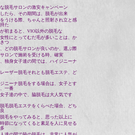
な脱毛サロンの激安キャンペーン
したら、その期間は、脱毛が出来
をうける際、ちゃんと照射され立と感
持た
が初まると、VIO以外の脱毛な
女性にとってむだ毛が多いことは、か
きつ
、どの脱毛サロンが良いのか、選ぶ際
サロンで施術を受ける時、確実
、独身女子達の間では、ハイジニーナ
レーザー脱毛それとも脱毛エステ、ど
ジニーナ脱毛をする場合は、女子とす
、一番
女子達の中で、脇脱毛は大人気です
脱毛脱毛エステをくらべた場合、どち
良
脱毛をやってみると、思った以上に
時節になってくると素足を人に見せる
多
人達の間で脇の脱毛は、非常に人気が