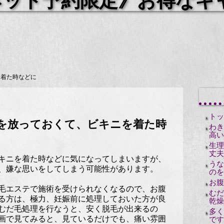
ネット予約限定》お得なキ
を着た時などに
トッ
を放っておくて、ビキニを着た時
わき
高い
生理
丈夫
キニを着た時などに気になってしまいますが、
うな
、嫌な思いをしてしまう可能性があります。
のを
お腹
毛エステで施術を受けられなくなるので、お腹
むだ
る方は、極力、妊娠前に処理しておいた方が良
乾燥
むだ毛処理を行なうと、安く脱毛が出来るの
多く
画で見てみると、見ているだけでも、痛い雰囲
です