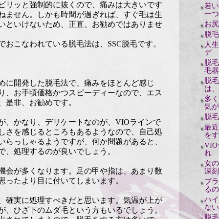
ビリッと強制的に抜くので、痛みは大きいです
若い
一つ
ねません。しかも時間が過ぎれば、すぐ毛は生
お尻
いといけないため、正直、お勧めではありませ
脱毛
でおこなわれている脱毛法は、SSC脱毛です。
人生
デ
脱毛
毛器
脱毛
めに開発した脱毛法で、痛みをほとんど感じ
は、
り、お手頃価格かつスピーディーなので、エス
多く
、是非、お勧めです。
気が
脱毛
が、かなり、デリケートなのが、VIOラインで
最近
しさを感じるところもあるようなので、自己処
をす
いらっしゃるようですが、何か問題があると、
VI
で、処理するのが良いでしょう。
れ
女の
機会が多くなります。足の甲や指は、あまり数
深刻
思ったより目に付いてしまいます。
ブラ
るの
ハイ
、確実に処理すべきだと思います。気温が上が
ない
が、ひざ下のムダ毛という方もいるでしょう。
脱毛