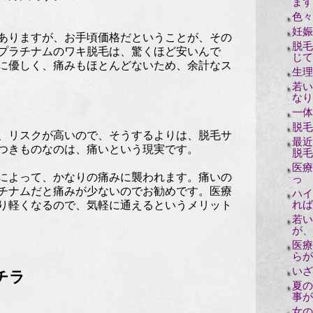
ます
色々
妊娠
ありますが、お手頃価格だということが、その
脱毛
プラチナムのワキ脱毛は、驚くほど安いんで
じて
に優しく、痛みもほとんどないため、余計なス
生理
若い
なり
一体
脱毛
、リスクが高いので、そうするよりは、脱毛サ
最近
つきものなのは、痛いという現実です。
脱毛
医療
によって、かなりの痛みに襲われます。痛いの
っ
チナムだと痛みが少ないのでお勧めです。医療
ハイ
れば
り軽くなるので、気軽に通えるというメリット
若い
が、
医療
らが
いざ
チラ
夏の
事が
女の