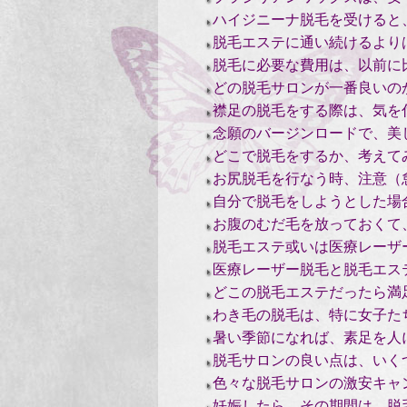
ハイジニーナ脱毛を受けると
脱毛エステに通い続けるより
脱毛に必要な費用は、以前に
どの脱毛サロンが一番良いの
襟足の脱毛をする際は、気を
念願のバージンロードで、美
どこで脱毛をするか、考えて
お尻脱毛を行なう時、注意（
自分で脱毛をしようとした場
お腹のむだ毛を放っておくて
脱毛エステ或いは医療レーザ
医療レーザー脱毛と脱毛エス
どこの脱毛エステだったら満
わき毛の脱毛は、特に女子た
暑い季節になれば、素足を人
脱毛サロンの良い点は、いく
色々な脱毛サロンの激安キャ
妊娠したら、その期間は、脱