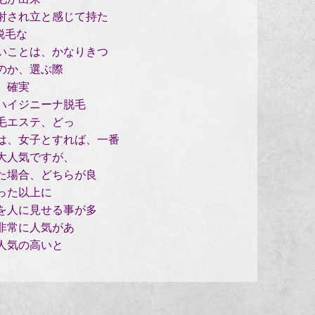
射され立と感じて持た
脱毛な
いことは、かなりきつ
のか、選ぶ際
、確実
ハイジニーナ脱毛
毛エステ、どっ
は、女子とすれば、一番
大人気ですが、
た場合、どちらが良
った以上に
を人に見せる事が多
非常に人気があ
人気の高いと