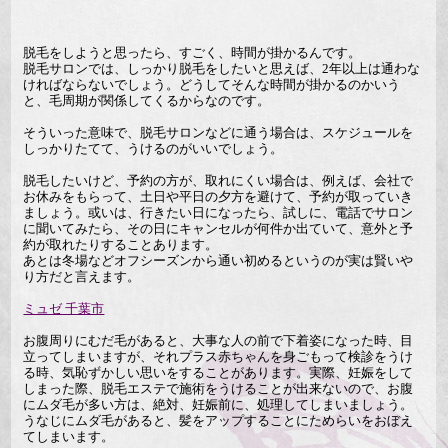
脱毛をしようと思ったら、すごく、時間が掛かるんです。
脱毛サロンでは、しっかり脱毛をしたいと思えば、2年以上は通わな
ければならないでしょう。どうしてそんな時間が掛かるのかいう
と、毛周期が関係してくるからなのです。
そういった意味で、脱毛サロンなどに通う場合は、スケジュールを
しっかりたてて、うけるのがいいでしょう。
脱毛したいけど、予約の方が、取れにくい場合は、例えば、会社で
お休みをもらって、土日や平日の夕方を避けて、予約が取っていき
ましょう。或いは、行きたい日になったら、試しに、電話でサロン
に聞いてみたら、その日にキャンセルが何件か出ていて、意外と予
約が取れたりすることあります。
あとは冬場などオフシーズンから通い初めるというのが実は賢いや
り方だと言えます。
ミュゼ 千葉市
お腹周りにむだ毛があると、大事な人の前で下着姿になった時、目
立ってしまいますが、それプラス赤ちゃんを身ごもって検診をうけ
る時、気恥ずかしい思いをすることがあります。実際、妊娠をして
しまった際、脱毛エステで施術をうけることが出来ないので、お腹
にムダ毛が多い方は、絶対、妊娠前に、処理してしまいましょう。
うなじにムダ毛があると、髪をアップすることにためらいをおぼえ
てしまいます。