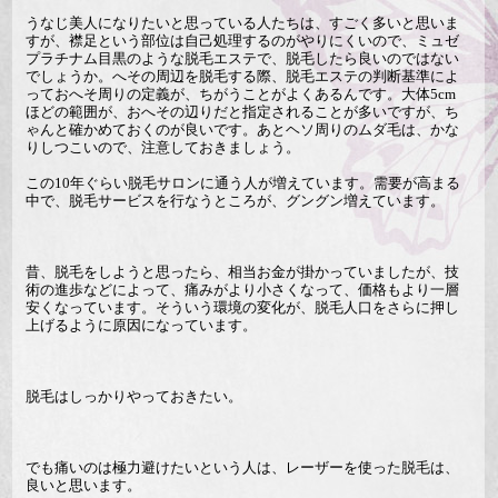
うなじ美人になりたいと思っている人たちは、すごく多いと思いま
すが、襟足という部位は自己処理するのがやりにくいので、ミュゼ
プラチナム目黒のような脱毛エステで、脱毛したら良いのではない
でしょうか。へその周辺を脱毛する際、脱毛エステの判断基準によ
っておへそ周りの定義が、ちがうことがよくあるんです。大体5cm
ほどの範囲が、おへその辺りだと指定されることが多いですが、ち
ゃんと確かめておくのが良いです。あとヘソ周りのムダ毛は、かな
りしつこいので、注意しておきましょう。
この10年ぐらい脱毛サロンに通う人が増えています。需要が高まる
中で、脱毛サービスを行なうところが、グングン増えています。
昔、脱毛をしようと思ったら、相当お金が掛かっていましたが、技
術の進歩などによって、痛みがより小さくなって、価格もより一層
安くなっています。そういう環境の変化が、脱毛人口をさらに押し
上げるように原因になっています。
脱毛はしっかりやっておきたい。
でも痛いのは極力避けたいという人は、レーザーを使った脱毛は、
良いと思います。